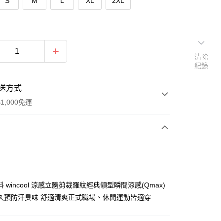
S
M
L
XL
2XL
清除
紀錄
送方式
1,000免運
次付款
付款
 wincool 涼感立體剪裁羅紋經典領型瞬間涼感(Qmax)
久預防汗臭味 舒適清爽正式職場、休閒運動皆適穿