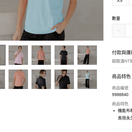
XS
數量
付款與運
超取滿NT$
付款方式
商品特色
信用卡一
商品編號
9988840
超商取貨
商品特色
LINE Pay
機能布料
長效永
Apple Pay
悠遊付