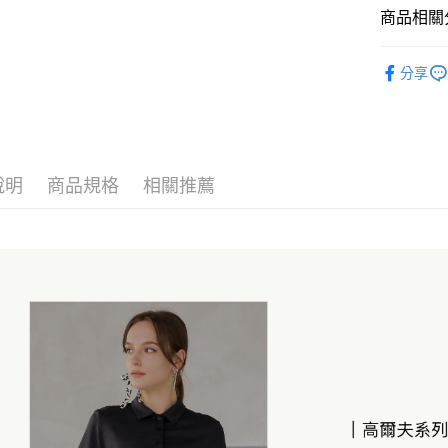
商品相關分
Google Pa
女上著
ATM付款
分享
女｜運動
活動企劃
運送方式
女 | 高爾
全家取貨
說明
商品規格
相關推薦
涼感系列
每筆NT$6
88盛典｜
付款後全
每筆NT$6
7-11取貨
每筆NT$6
付款後7-1
每筆NT$6
宅配