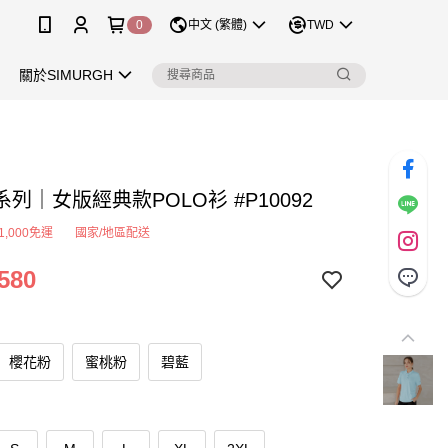
0
中文 (繁體)
TWD
關於SIMURGH
列｜女版經典款POLO衫 #P10092
1,000免運
國家/地區配送
580
櫻花粉
蜜桃粉
碧藍