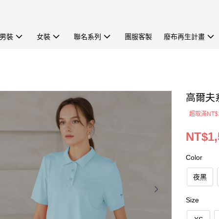
男裝
女裝
聯名系列
團服客製
廢布再生計畫
高爾夫系
超取滿NT$
NT$1,
Color
夜黑
Size