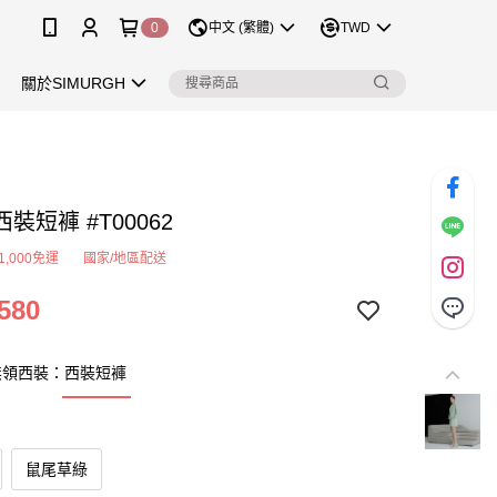
0
中文 (繁體)
TWD
關於SIMURGH
裝短褲 #T00062
1,000免運
國家/地區配送
580
無領西裝：西裝短褲
鼠尾草綠