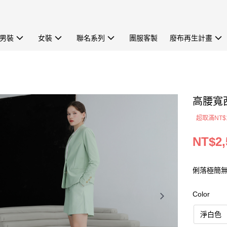
男裝
女裝
聯名系列
團服客製
廢布再生計畫
高腰寬西
超取滿NT$
NT$2,
俐落極簡
Color
淨白色