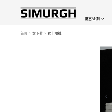
優惠/企劃
首頁
女下著
女｜短褲