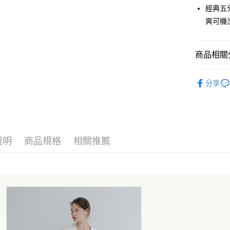
LINE Pay
經典五分
爽可機
Apple Pay
悠遊付
商品相關分
Google Pa
女下著
ATM付款
分享
女 | Sù-
活動企劃
運送方式
全家取貨
說明
商品規格
相關推薦
每筆NT$6
付款後全
每筆NT$6
7-11取貨
每筆NT$6