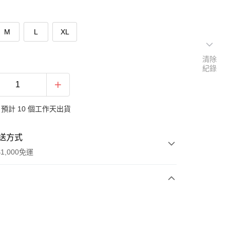
M
L
XL
清除
紀錄
預計 10 個工作天出貨
送方式
1,000免運
次付款
付款