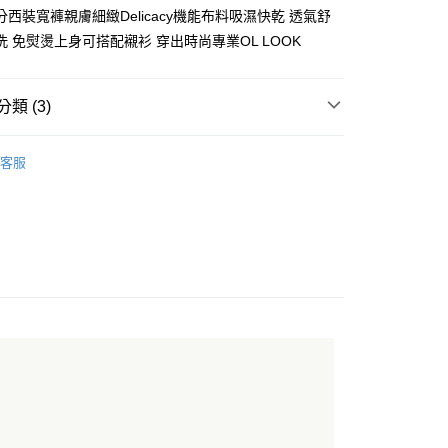
西裝寬褲親膚細緻Delicacy機能布料吸濕快乾 透氣舒
洗 免熨燙上身可搭配襯衫 穿出時尚專業OL LOOK
類 (3)
y
女｜短褲
客服
Si舒仕裝
涼感系列｜女
付款
0，滿NT$1,000(含以上)免運費
家取貨
0，滿NT$1,000(含以上)免運費
付款
0，滿NT$1,000(含以上)免運費