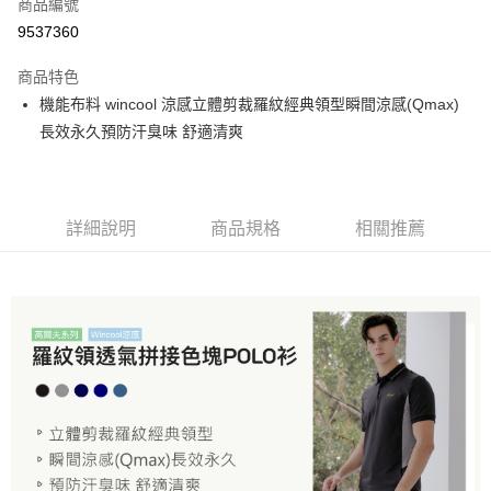
商品編號
超商取貨付款
9537360
LINE Pay
商品特色
Apple Pay
機能布料 wincool 涼感立體剪裁羅紋經典領型瞬間涼感(Qmax)
長效永久預防汗臭味 舒適清爽
悠遊付
Google Pay
ATM付款
詳細說明
商品規格
相關推薦
運送方式
全家取貨付款
每筆NT$60，滿NT$1,000(含以上)免運費
付款後全家取貨
每筆NT$60，滿NT$1,000(含以上)免運費
7-11取貨付款
每筆NT$60，滿NT$1,000(含以上)免運費