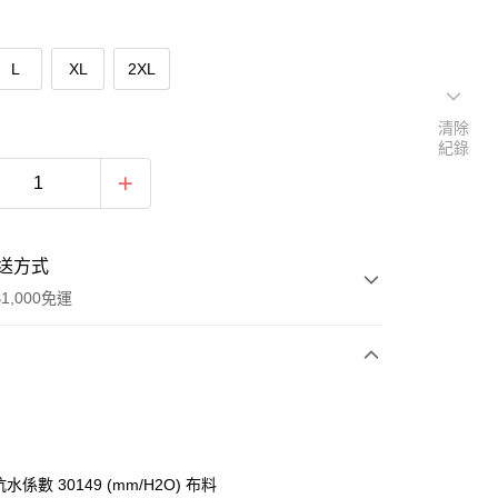
L
XL
2XL
清除
紀錄
送方式
1,000免運
次付款
付款
水係數 30149 (mm/H2O) 布料