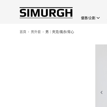
優惠/企劃
首頁
男外套
男｜夾克/風衣/背心