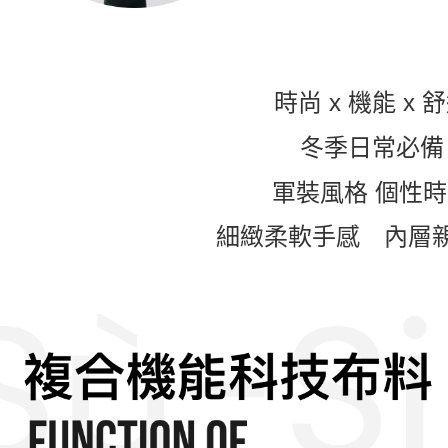
時尚 x 機能 x 
冬季日常必備
軍裝風格 個性
細緻柔軟手感 內層