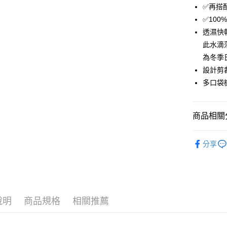
✅再搭配透
Apple Pay
✅100
悠遊付
透濕快
此水滴
Google Pa
為冬季
ATM付款
設計剪
多口袋
運送方式
商品相關分
全家取貨
每筆NT$6
男外套
分享
付款後全
男｜風衣
每筆NT$6
7-11取貨
每筆NT$6
說明
商品規格
相關推薦
付款後7-1