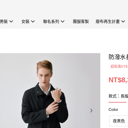
男裝
女裝
聯名系列
團服客製
廢布再生計畫
防潑水長
超取滿NT$
NT$8,
款式：長
Color
夜黑色