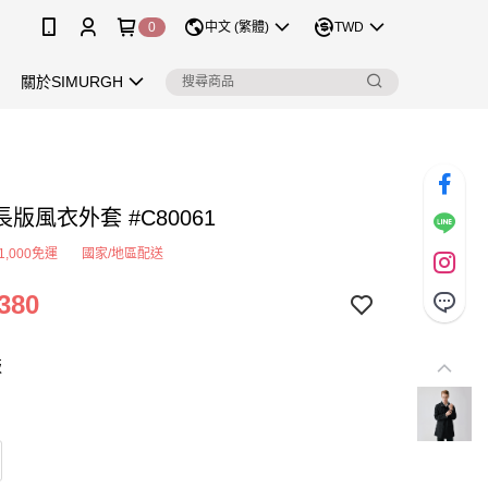
0
中文 (繁體)
TWD
關於SIMURGH
版風衣外套 #C80061
1,000免運
國家/地區配送
380
版