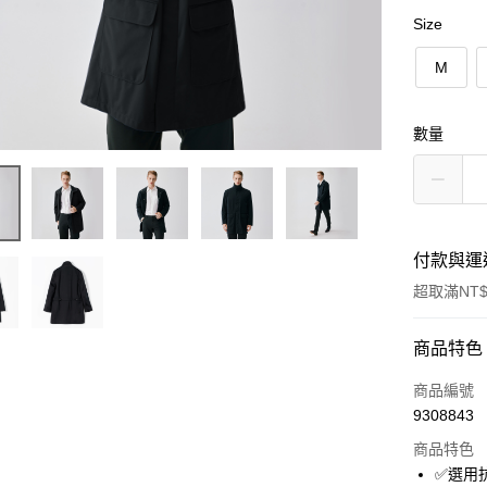
Size
M
數量
付款與運
超取滿NT$
付款方式
商品特色
信用卡一
商品編號
9308843
超商取貨
商品特色
LINE Pay
✅選用抗