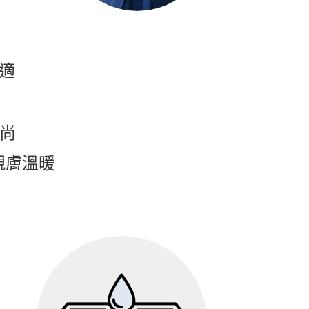
舒適
時尚
親膚溫暖