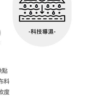
缺點
度布料
軟度