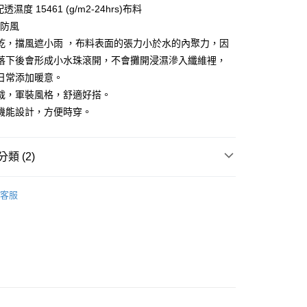
濕度 15461 (g/m2-24hrs)布料
%防風
乾，擋風遮小雨 ，布料表面的張力小於水的內聚力，因
落下後會形成小水珠滾開，不會攤開浸濕滲入纖維裡，
y
日常添加暖意。
裁，軍裝風格，舒適好搭。
機能設計，方便時穿。
類 (2)
付款
0，滿NT$1,000(含以上)免運費
男｜夾克/風衣/背心
客服
家取貨
外套系列
0，滿NT$1,000(含以上)免運費
付款
0，滿NT$1,000(含以上)免運費
1取貨