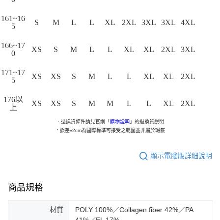
161~16
S
M
L
L
XL
2XL
3XL
3XL
4XL
5
166~17
XS
S
M
L
L
XL
XL
2XL
3XL
0
171~17
XS
XS
S
M
L
L
XL
XL
2XL
5
176以
XS
XS
S
M
M
L
L
XL
2XL
上
．退換貨條件請見官網「
」的退換貨說明
購物說明
．
誤差±2cm為國際標準可接受之範圍並非屬於瑕疵
顯示電腦版詳細說明
商品規格
材質
POLY 100%／Collagen fiber 42%／PA
41%／EL 17%