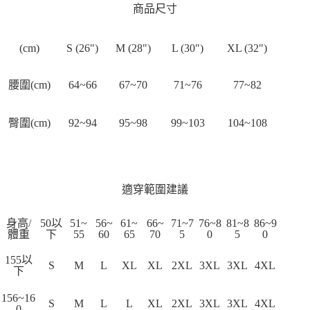
商品尺寸
(cm)
S (26")
M (28")
L (30")
XL (32")
腰圍(cm)
64~66
67~70
71~76
77~82
臀圍(cm)
92~94
95~98
99~103
104~108
適穿範圍建議
身高/
50以
51~
56~
61~
66~
71~7
76~8
81~8
86~9
體重
下
55
60
65
70
5
0
5
0
155以
S
M
L
XL
XL
2XL
3XL
3XL
4XL
下
156~16
S
M
L
L
XL
2XL
3XL
3XL
4XL
0