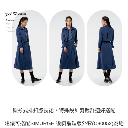
襯衫式排釦膝長裙，特殊設計剪裁舒適好搭配
建議可搭配SIMURGH
後斜褶短版外套
(C80052)為
絕