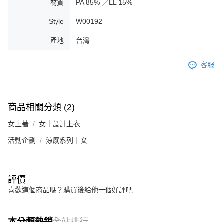
材質
PA 85% ／EL 15%
Style
W00192
產地
台灣
客服
商品相關分類 (2)
女上著
女｜設計上衣
活動企劃
涼感系列｜女
評價
喜歡這個商品嗎？購買後給他一個好評吧
本分類熱銷
全站排行