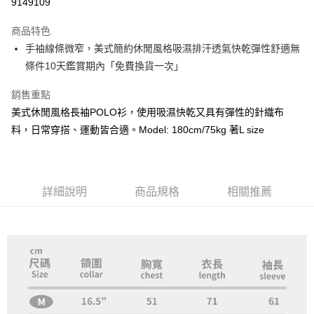
9149109
LINE Pay
商品特色
Apple Pay
手袖線條微窄，美式簡約休閒風格吸濕排汗透氣快乾彈性舒適無
條件10天鑑賞期內「免費換貨一次」
悠遊付
銷售重點
Google Pay
美式休閒風格長袖POLO衫，使用吸濕快乾又具有彈性的針織布
ATM付款
料，日常穿搭、運動皆合適。Model: 180cm/75kg 著L size
運送方式
全家取貨付款
詳細說明
商品規格
相關推薦
每筆NT$60，滿NT$1,000(含以上)免運費
付款後全家取貨
每筆NT$60，滿NT$1,000(含以上)免運費
7-11取貨付款
每筆NT$60，滿NT$1,000(含以上)免運費