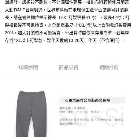
全家取貨付款
滑設計，讓襯衫不跑位、不外漏彈性延展，機能布料輕鬆伸展隨意
每筆NT$60，滿NT$1,000(含以上)免運費
大動作MIT台灣製造，世界布料廠在地環保生產※西裝褲可訂製褲
長，請在備註欄位標示褲長（EX: 訂製褲長41吋），最長42吋；訂
付款後全家取貨
製褲長後不可退換貨。※全館商品尺寸4XL(含)以上會酌收訂製費用
每筆NT$60，滿NT$1,000(含以上)免運費
20%，加大訂製款不可退換貨。※出貨時間依庫存量為準，若無庫
7-11取貨付款
存或4XL以上訂製款，製作天數約10-20天工作天（不含假日）。
每筆NT$60，滿NT$1,000(含以上)免運費
付款後7-11取貨
詳細說明
商品規格
相關推薦
每筆NT$60，滿NT$1,000(含以上)免運費
宅配
每筆NT$120，滿NT$1,000(含以上)免運費
離島宅配
每筆NT$120，滿NT$1,000(含以上)免運費
國家/地區配送
查看運費