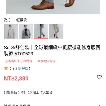
款式：中低腰款
Sù-Si舒仕裝｜全球最細緻中低腰機能修身版西
裝褲 #T00523
超取滿NT$1,000免運
國家/地區配送
5
(
2
則評價
)
NT$2,380
訂製商品：預計 10 個工作天出貨