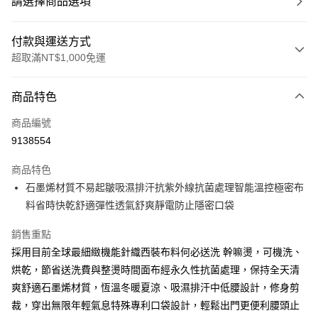
請選擇商品選項
付款與運送方式
超取滿NT$1,000免運
付款方式
商品特色
信用卡一次付款
商品編號
超商取貨付款
9138554
LINE Pay
商品特色
Apple Pay
石墨烯材質不易起皺吸濕排汗抗紫外線抗菌處理智能溫控極密布
料省時快乾舒適彈性透氣舒爽靜電防止隱密口袋
悠遊付
銷售重點
Google Pay
採用目前全球最細緻機能針織西裝布料何必送洗 幹嘛燙，可機洗、
ATM付款
烘乾，節省送洗費與整燙時間面布經永久性抗菌處理，保持全天清
爽舒適石墨烯材質，恆溫冬暖夏涼、吸濕排汗中低腰設計，修身剪
運送方式
裁，穿出無限年輕氣息特殊專利口袋設計，輕鬆出門更便利腰頭止