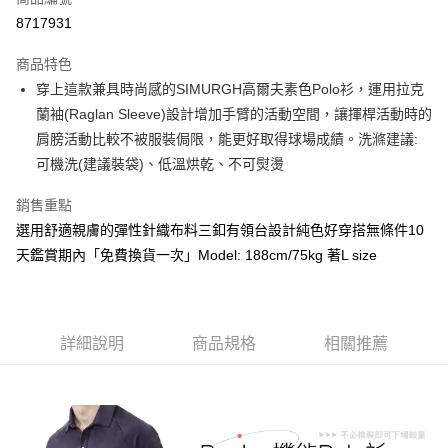
超商取貨付款
8717931
LINE Pay
商品特色
Apple Pay
穿上這款兼具時尚感的SIMURGH高爾夫素色Polo衫，運用拉克
蘭袖(Raglan Sleeve)設計增加手臂的活動空間，讓揮桿活動時的
悠遊付
肩膀活動比較不被服裝侷限，能更好取得球場成績。洗滌建議:
Google Pay
可機洗(建議裝袋)、低溫烘乾、不可熨燙
ATM付款
銷售重點
選用舒適親膚的彈性針織布料三釦有領台設計純色好穿搭無條件10
運送方式
天鑑賞期內「免費換貨一次」Model: 188cm/75kg 著L size
全家取貨付款
每筆NT$60，滿NT$1,000(含以上)免運費
付款後全家取貨
詳細說明
商品規格
相關推薦
每筆NT$60，滿NT$1,000(含以上)免運費
7-11取貨付款
每筆NT$60，滿NT$1,000(含以上)免運費