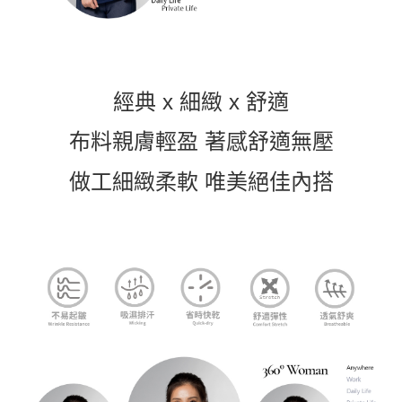
付款後7-11取貨
每筆NT$60，滿NT$1,000(含以上)免運費
宅配
每筆NT$120，滿NT$1,000(含以上)免運費
經典 x 細緻 x 舒適
離島宅配
布料親膚輕盈 著感舒適無壓
每筆NT$120，滿NT$1,000(含以上)免運費
國家/地區配送
查看運費
做工細緻柔軟 唯美絕佳內搭