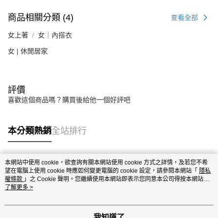
商品相關分類 (4)
查看全部
女上著
女｜內搭衣
女 | 休閒居家
評價
喜歡這個商品嗎？購買後給他一個好評吧
本分類熱銷
全站排行
本網站中使用 cookie，欲查詢有關本網站使用 cookie 方式之詳情，及若您不希
熱門標籤
望在電腦上使用 cookie 時應如何變更電腦的 cookie 設定，請參閱本網站「
隱私
權條款
」之 Cookie 聲明。您繼續使用本網站即表示您同意本公司得按本網站使
用條款之 Cookie 聲明使用 cookie。
了解更多 >
我知道了