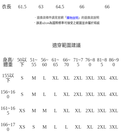
衣長
61.5
63
64.5
66
66
．退換貨條件請見官網「
」的退換貨說明
購物說明
．
誤差±2cm為國際標準可接受之範圍並非屬於瑕疵
適穿範圍建議
身高/
50以
51~
56~
61~
66~
71~7
76~8
81~8
86~9
體重
下
55
60
65
70
5
0
5
0
155以
S
M
L
XL
XL
2XL
3XL
3XL
4XL
下
156~16
S
M
L
L
XL
2XL
3XL
3XL
4XL
0
161~16
XS
M
M
L
XL
XL
2XL
3XL
3XL
5
166~17
XS
S
M
L
L
XL
XL
2XL
3XL
0