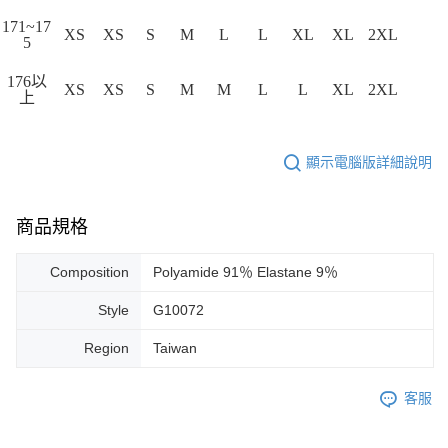
171~17
XS
XS
S
M
L
L
XL
XL
2XL
5
176以
XS
XS
S
M
M
L
L
XL
2XL
上
顯示電腦版詳細說明
商品規格
Composition
Polyamide 91％ Elastane 9％
Style
G10072
Region
Taiwan
客服