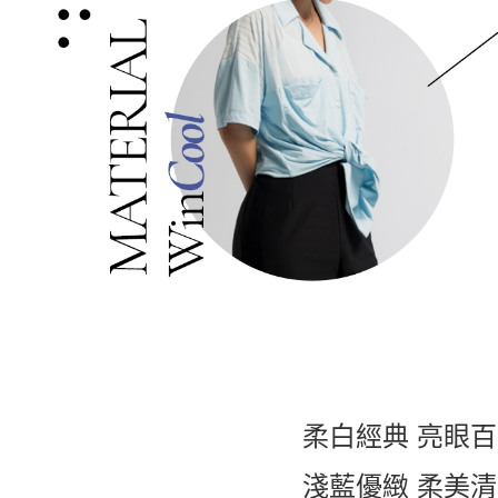
柔白經典 亮眼
淺藍優緻 柔美