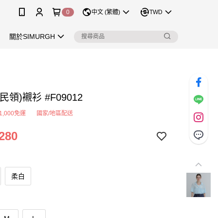
0
中文 (繁體)
TWD
關於SIMURGH
民領)襯衫 #F09012
1,000免運
國家/地區配送
280
柔白