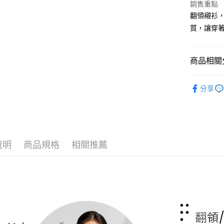
銷售重點
翻領襯衫，
Google Pa
質，讓穿
ATM付款
商品相關分
運送方式
女上著
全家取貨
分享
活動企劃
每筆NT$6
涼感系列
付款後全
每筆NT$6
說明
商品規格
相關推薦
7-11取貨
每筆NT$6
付款後7-1
每筆NT$6
宅配