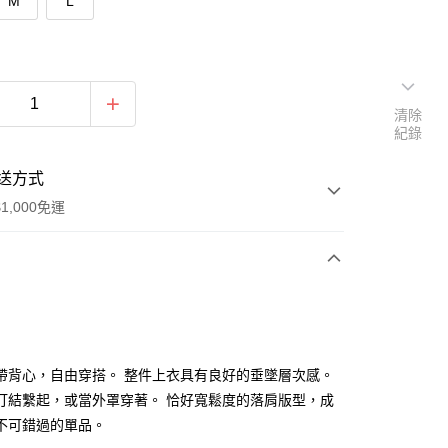
M
L
清除
紀錄
送方式
1,000免運
次付款
付款
帶背心，自由穿搭。 整件上衣具有良好的垂墜層次感。
打結繫起，或當外罩穿著。 恰好寬鬆度的落肩版型，成
不可錯過的單品。