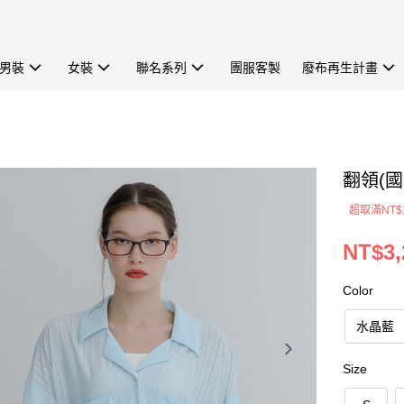
男裝
女裝
聯名系列
團服客製
廢布再生計畫
翻領(國
超取滿NT$
NT$3,
Color
水晶藍
Size