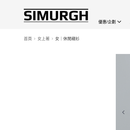
優惠/企劃
首頁
女上著
女｜休閒襯衫