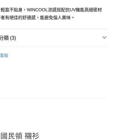
輕盈不貼身，WINCOOL涼感搭配抗UV機能高細密材
y
著者有絕佳的舒適感，能避免惱人異味。
類 (3)
女｜休閒襯衫
付款
客服
涼感系列｜女
0，滿NT$1,000(含以上)免運費
家取貨
0，滿NT$1,000(含以上)免運費
付款
0，滿NT$1,000(含以上)免運費
1取貨
0，滿NT$1,000(含以上)免運費