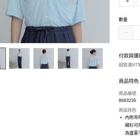
S
數量
付款與運
超取滿NT$
付款方式
商品特色
信用卡一
商品編號
8683235
超商取貨
商品特色
LINE Pay
內附吊
襯衫可
Apple Pay
為盛夏
悠遊付