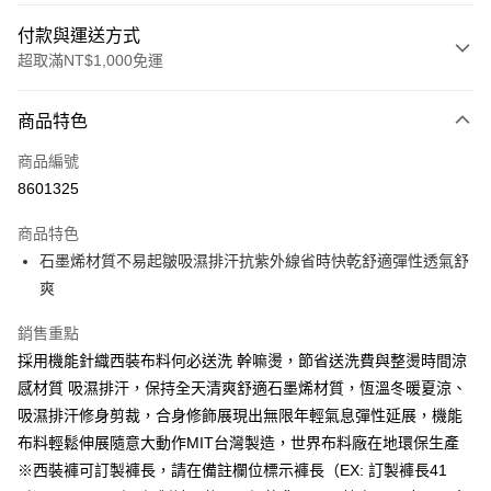
付款與運送方式
超取滿NT$1,000免運
付款方式
商品特色
信用卡一次付款
商品編號
超商取貨付款
8601325
LINE Pay
商品特色
Apple Pay
石墨烯材質不易起皺吸濕排汗抗紫外線省時快乾舒適彈性透氣舒
爽
悠遊付
銷售重點
Google Pay
採用機能針織西裝布料何必送洗 幹嘛燙，節省送洗費與整燙時間涼
ATM付款
感材質 吸濕排汗，保持全天清爽舒適石墨烯材質，恆溫冬暖夏涼、
吸濕排汗修身剪裁，合身修飾展現出無限年輕氣息彈性延展，機能
運送方式
布料輕鬆伸展隨意大動作MIT台灣製造，世界布料廠在地環保生產
全家取貨付款
※西裝褲可訂製褲長，請在備註欄位標示褲長（EX: 訂製褲長41