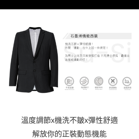
溫度調節x
機洗不皺x彈性舒適
解放你的正裝動態機能