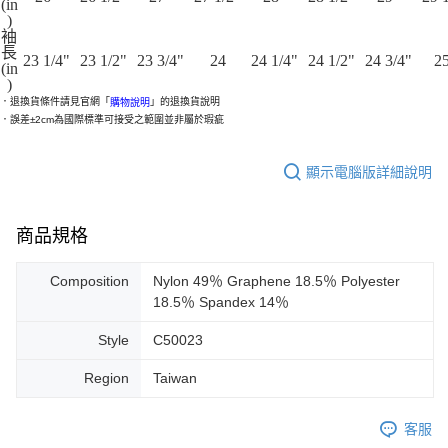
(in
)
袖
長
23 1/4"
23 1/2"
23 3/4"
24
24 1/4"
24 1/2"
24 3/4"
2
(in
)
．退換貨條件請見官網「
」的退換貨說明
購物說明
．
誤差±2cm為國際標準可接受之範圍並非屬於瑕疵
顯示電腦版詳細說明
商品規格
Composition
Nylon 49％ Graphene 18.5％ Polyester
18.5％ Spandex 14％
Style
C50023
Region
Taiwan
客服