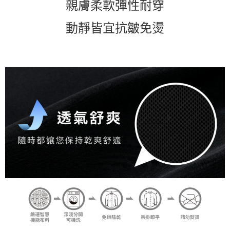
親膚柔軟彈性耐穿
動靜皆宜抗皺免燙