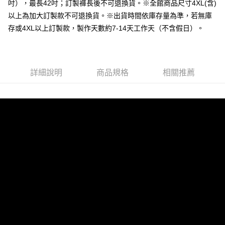
每筆NT$60，滿NT$1,000(含以上)免運費
吋），最長42吋；訂製褲長後不可退換貨。※全館商品尺寸4XL(含)
以上為加大訂製款不可退換貨。※出貨時間依庫存量為準，若無庫
付款後全家取貨
存或4XL以上訂製款，製作天數約7-14天工作天（不含假日）。
每筆NT$60，滿NT$1,000(含以上)免運費
7-11取貨付款
每筆NT$60，滿NT$1,000(含以上)免運費
詳細說明
商品規格
相關推薦
付款後7-11取貨
每筆NT$60，滿NT$1,000(含以上)免運費
宅配
每筆NT$120，滿NT$1,000(含以上)免運費
離島宅配
每筆NT$120，滿NT$1,000(含以上)免運費
國家/地區配送
查看運費