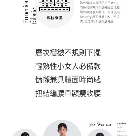
層次褶皺不規則下擺
輕熟性小女人必備款
慵懶兼具體面時尚感
扭結編腰帶顯瘦收腰