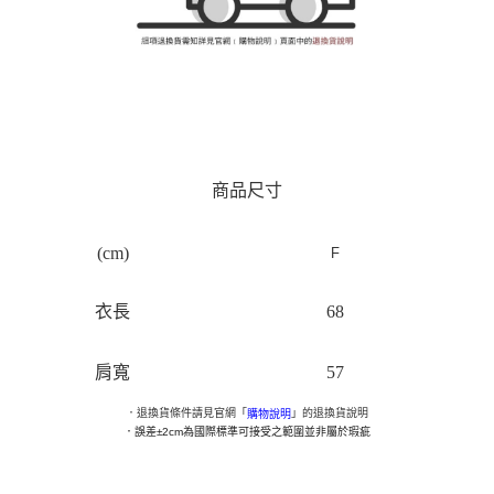
商品尺寸
(cm)
F
衣長
68
肩寬
57
．退換貨條件請見官網「
」的退換貨說明
購物說明
．
誤差±2cm為國際標準可接受之範圍並非屬於瑕疵