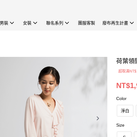
男裝
女裝
聯名系列
團服客製
廢布再生計畫
荷葉領開
超取滿NT$
NT$1,
Color
淨白
Size