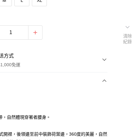
M
L
XL
清除
紀錄
送方式
1,000免運
次付款
付款
帶，自然體現穿著者腰身。
式開襟，後領邊至前中裝飾荷葉邊，360度的美麗，自然