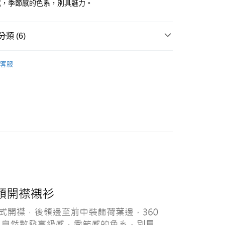
感，季節感的色系，別具魅力。
y
類 (6)
女｜商務襯衫
客服
Sù-Si舒仕裝
付款
女｜休閒襯衫
0，滿NT$1,000(含以上)免運費
Si舒仕裝
家取貨
涼感系列｜女
0，滿NT$1,000(含以上)免運費
付款
0，滿NT$1,000(含以上)免運費
1取貨
0，滿NT$1,000(含以上)免運費