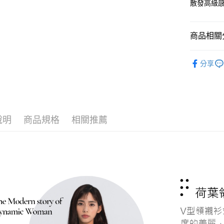
散發高級
Google Pa
ATM付款
商品相關分
女上著
分享
運送方式
活動企劃
全家取貨
女上著
每筆NT$6
女 | Sù-
付款後全
說明
商品規格
相關推薦
活動企劃
每筆NT$6
涼感系列
7-11取貨
每筆NT$6
付款後7-1
每筆NT$6
宅配