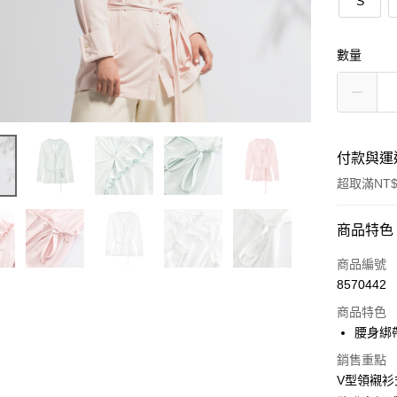
S
數量
付款與運
超取滿NT$
付款方式
商品特色
信用卡一
商品編號
8570442
超商取貨
商品特色
LINE Pay
腰身綁
Apple Pay
銷售重點
V型領襯衫
悠遊付