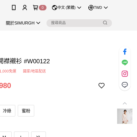
0
中文 (繁體)
TWD
關於SIMURGH
襟襯衫 #W00122
1,000免運
國家/地區配送
980
冷綠
蜜粉