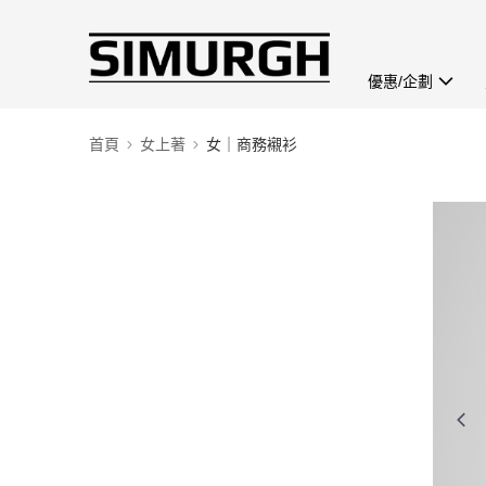
優惠/企劃
首頁
女上著
女｜商務襯衫