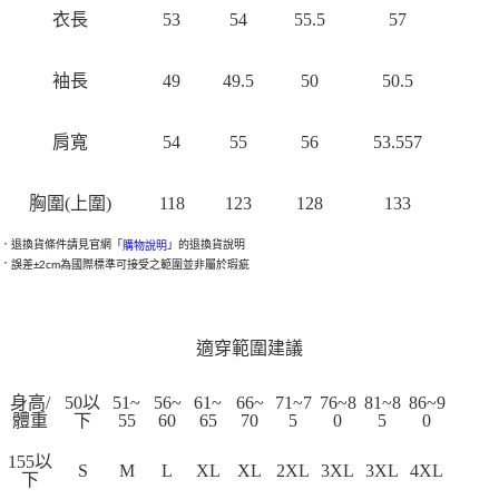
衣長
53
54
55.5
57
袖長
49
49.5
50
50.5
肩寬
54
55
56
53.557
胸圍(上圍)
118
123
128
133
．退換貨條件請見官網「
」的退換貨說明
購物說明
．
誤差±2cm為國際標準可接受之範圍並非屬於瑕疵
適穿範圍建議
身高/
50以
51~
56~
61~
66~
71~7
76~8
81~8
86~9
體重
下
55
60
65
70
5
0
5
0
155以
S
M
L
XL
XL
2XL
3XL
3XL
4XL
下