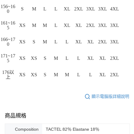
156~16
S
M
L
L
XL
2XL
3XL
3XL
4XL
0
161~16
XS
M
M
L
XL
XL
2XL
3XL
3XL
5
166~17
XS
S
M
L
L
XL
XL
2XL
3XL
0
171~17
XS
XS
S
M
L
L
XL
XL
2XL
5
176以
XS
XS
S
M
M
L
L
XL
2XL
上
顯示電腦版詳細說明
商品規格
Composition
TACTEL 82％ Elastane 18％