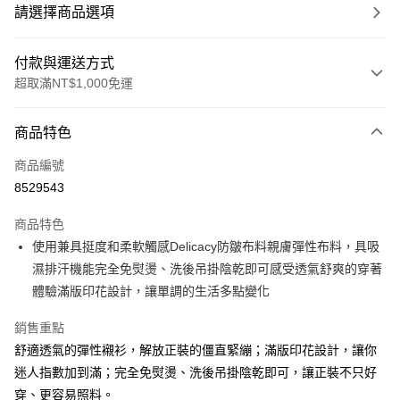
請選擇商品選項
付款與運送方式
超取滿NT$1,000免運
付款方式
商品特色
信用卡一次付款
商品編號
超商取貨付款
8529543
LINE Pay
商品特色
Apple Pay
使用兼具挺度和柔軟觸感Delicacy防皺布料親膚彈性布料，具吸
濕排汗機能完全免熨燙、洗後吊掛陰乾即可感受透氣舒爽的穿著
悠遊付
體驗滿版印花設計，讓單調的生活多點變化
Google Pay
銷售重點
ATM付款
舒適透氣的彈性襯衫，解放正裝的僵直緊繃；滿版印花設計，讓你
迷人指數加到滿；完全免熨燙、洗後吊掛陰乾即可，讓正裝不只好
運送方式
穿、更容易照料。