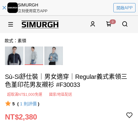
SIMURGH
開啟APP
立刻使用官方APP
0
款式：素領
Sù-Si舒仕裝｜男女適穿｜Regular義式素領三
色堇印花男友襯衫 #F30033
超取滿NT$1,000免運
國家/地區配送
5
(
1
則評價
)
NT$2,380