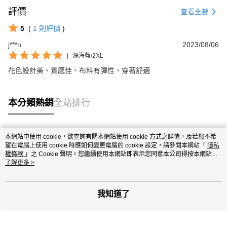
評價
查看全部
5
(
1
則評價
)
j***n
2023/08/06
|
深海藍/2XL
花色設計美、質感佳、布料有彈性、穿著舒適
本分類熱銷
全站排行
本網站中使用 cookie，欲查詢有關本網站使用 cookie 方式之詳情，及若您不希
熱門標籤
望在電腦上使用 cookie 時應如何變更電腦的 cookie 設定，請參閱本網站「
隱私
權條款
」之 Cookie 聲明。您繼續使用本網站即表示您同意本公司得按本網站使
用條款之 Cookie 聲明使用 cookie。
了解更多 >
我知道了