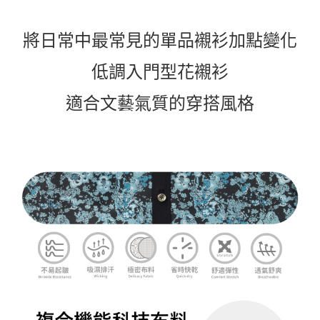
將日常中最常見的單品襯衫加點變化
低調入門型花襯衫
適合文藝氣質的穿搭風格