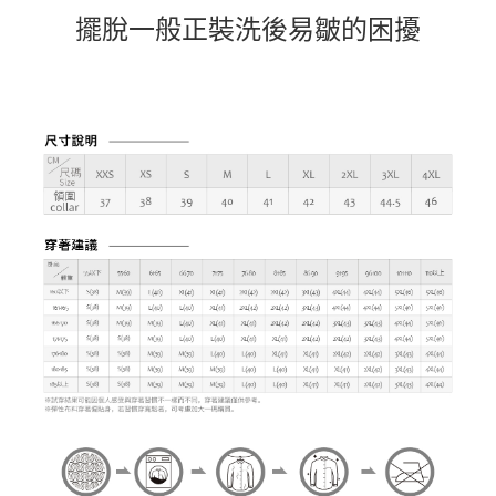
擺脫一般正裝洗後易皺的困擾