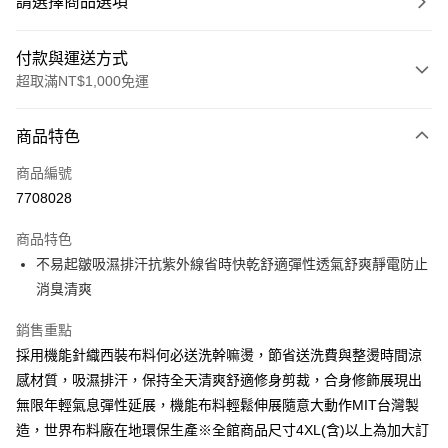
請選擇商品選項
付款與運送方式
超取滿NT$1,000免運
付款方式
商品特色
信用卡一次付款
商品編號
超商取貨付款
7708028
LINE Pay
商品特色
Apple Pay
不易起皺吸濕排汗抗紫外線省時快乾舒適彈性透氣舒爽靜電防止
消臭清爽
悠遊付
銷售重點
Google Pay
採用機能針織西裝布料何必送洗幹嘛燙，節省送洗費與整燙時間涼
ATM付款
感材質，吸濕排汗，保持全天清爽舒適修身剪裁，合身修飾展現出
無限年輕氣息彈性延展，機能布料輕鬆伸展隨意大動作MIT台灣製
運送方式
造，世界布料廠在地環保生產※全館商品尺寸4XL(含)以上為加大訂