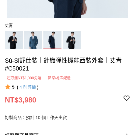
丈青
Sù-Si舒仕裝｜針織彈性機能西裝外套｜丈青
#C50021
超取滿NT$1,000免運
國家/地區配送
5
(
4
則評價
)
NT$3,980
訂製商品：預計 10 個工作天出貨