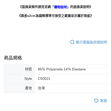
《
》
退換貨條件請見官網「
」的退換貨說明
購物說明
《誤差±2cm為國際標準可接受之範圍並非屬於瑕疵》
顯示電腦版詳細說明
商品規格
材質
86％ Polyamide 14％ Elastane
Style
C50021
產地
台灣
客服