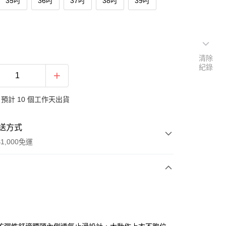
35吋
36吋
37吋
38吋
39吋
清除
紀錄
預計 10 個工作天出貨
送方式
1,000免運
次付款
付款