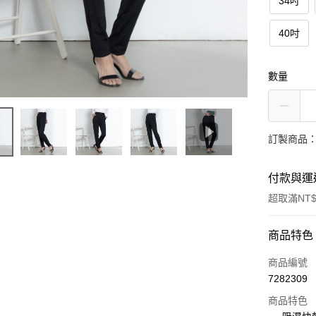
34吋
40吋
數量
訂製商品：
付款與運
超取滿NT$
付款方式
商品特色
信用卡一
商品編號
7282309
超商取貨
商品特色
LINE Pay