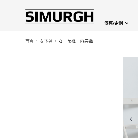
優惠/企劃
首頁
女下著
女｜長褲｜西裝褲