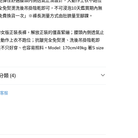
乾彈性舒適腰頭內側透氣止滑設計，大動作上衣不跑位
全免熨燙洗後吊掛陰乾即可，不可浸泡10天鑑賞期內無
免費換貨一次」※褲長測量方式由肚臍量至腳踝。
的女版正裝長褲，解放正裝的僵直緊繃；腰頭內側透氣止
y
大動作上衣不跑位；抗皺完全免熨燙、洗後吊掛陰乾即
只好穿、也容易照料。Model: 170cm/49kg 著S size
付款
類 (4)
0，滿NT$1,000(含以上)免運費
女｜長褲｜西裝褲
客服
家取貨
Si舒仕裝
0，滿NT$1,000(含以上)免運費
夫系列
付款
任選2件88折✨
0，滿NT$1,000(含以上)免運費
1取貨