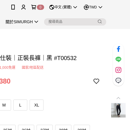
0
中文 (繁體)
TWD
關於SIMURGH
i舒仕裝｜正裝長褲｜黑 #T00532
1,000免運
國家/地區配送
380
M
L
XL