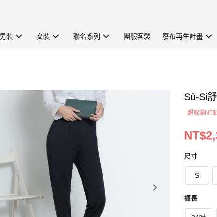
男裝
女裝
聯名系列
團服客製
廢布再生計畫
Sù-S
超取滿NT$
NT$2,
尺寸
S
褲長