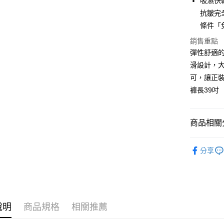
吸濕快
抗皺完
Apple Pay
條件「
悠遊付
銷售重點
彈性舒適
Google Pa
滑設計，
ATM付款
可，讓正裝不
褲長39吋
運送方式
全家取貨
商品相關分
每筆NT$6
女下著
分享
付款後全
女 | Sù-
每筆NT$6
女 | 高爾
7-11取貨
88盛典｜
每筆NT$6
說明
商品規格
相關推薦
付款後7-1