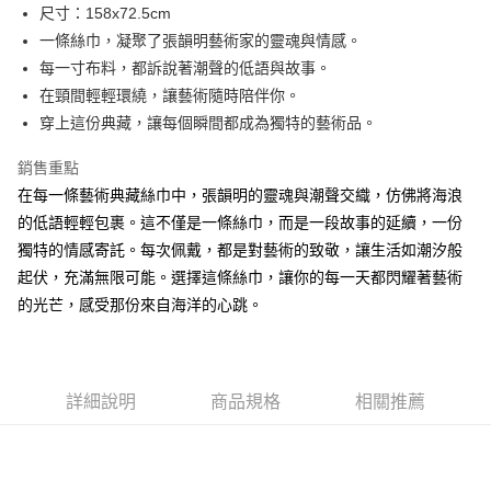
Apple Pay
尺寸：158x72.5cm
一條絲巾，凝聚了張韻明藝術家的靈魂與情感。
悠遊付
每一寸布料，都訴說著潮聲的低語與故事。
Google Pay
在頸間輕輕環繞，讓藝術隨時陪伴你。
穿上這份典藏，讓每個瞬間都成為獨特的藝術品。
ATM付款
銷售重點
運送方式
在每一條藝術典藏絲巾中，張韻明的靈魂與潮聲交織，仿佛將海浪
全家取貨付款
的低語輕輕包裹。這不僅是一條絲巾，而是一段故事的延續，一份
每筆NT$60，滿NT$1,000(含以上)免運費
獨特的情感寄託。每次佩戴，都是對藝術的致敬，讓生活如潮汐般
起伏，充滿無限可能。選擇這條絲巾，讓你的每一天都閃耀著藝術
付款後全家取貨
的光芒，感受那份來自海洋的心跳。
每筆NT$60，滿NT$1,000(含以上)免運費
7-11取貨付款
每筆NT$60，滿NT$1,000(含以上)免運費
詳細說明
商品規格
相關推薦
付款後7-11取貨
每筆NT$60，滿NT$1,000(含以上)免運費