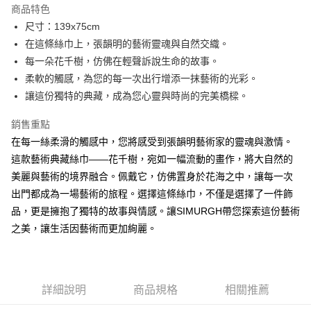
商品特色
Apple Pay
尺寸：139x75cm
在這條絲巾上，張韻明的藝術靈魂與自然交織。
悠遊付
每一朵花千樹，仿佛在輕聲訴說生命的故事。
Google Pay
柔軟的觸感，為您的每一次出行增添一抹藝術的光彩。
讓這份獨特的典藏，成為您心靈與時尚的完美橋樑。
ATM付款
銷售重點
運送方式
在每一絲柔滑的觸感中，您將感受到張韻明藝術家的靈魂與激情。
全家取貨付款
這款藝術典藏絲巾——花千樹，宛如一幅流動的畫作，將大自然的
每筆NT$60，滿NT$1,000(含以上)免運費
美麗與藝術的境界融合。佩戴它，仿佛置身於花海之中，讓每一次
出門都成為一場藝術的旅程。選擇這條絲巾，不僅是選擇了一件飾
付款後全家取貨
品，更是擁抱了獨特的故事與情感。讓SIMURGH帶您探索這份藝術
每筆NT$60，滿NT$1,000(含以上)免運費
之美，讓生活因藝術而更加絢麗。
7-11取貨付款
每筆NT$60，滿NT$1,000(含以上)免運費
詳細說明
商品規格
相關推薦
付款後7-11取貨
每筆NT$60，滿NT$1,000(含以上)免運費