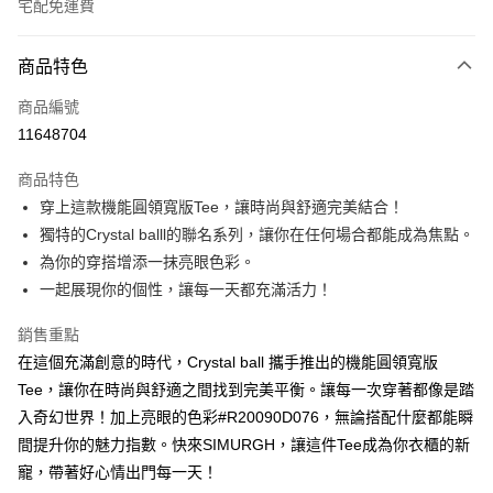
宅配免運費
付款方式
商品特色
信用卡一次付款
商品編號
超商取貨付款
11648704
LINE Pay
商品特色
Apple Pay
穿上這款機能圓領寬版Tee，讓時尚與舒適完美結合！
獨特的Crystal balll的聯名系列，讓你在任何場合都能成為焦點。
悠遊付
為你的穿搭增添一抹亮眼色彩。
Google Pay
一起展現你的個性，讓每一天都充滿活力！
ATM付款
銷售重點
在這個充滿創意的時代，Crystal ball 攜手推出的機能圓領寬版
運送方式
Tee，讓你在時尚與舒適之間找到完美平衡。讓每一次穿著都像是踏
全家取貨付款
入奇幻世界！加上亮眼的色彩#R20090D076，無論搭配什麼都能瞬
每筆NT$60，滿NT$1,000(含以上)免運費
間提升你的魅力指數。快來SIMURGH，讓這件Tee成為你衣櫃的新
寵，帶著好心情出門每一天！
付款後全家取貨