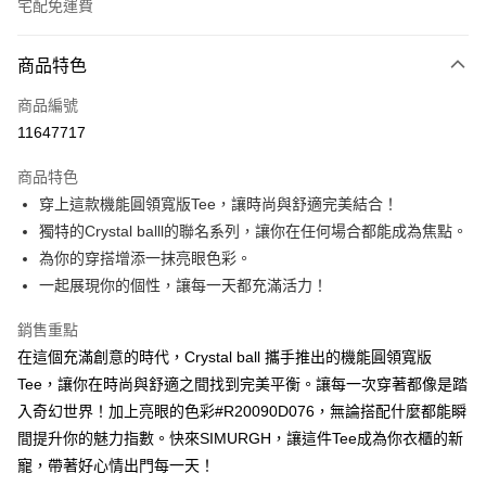
宅配免運費
付款方式
商品特色
信用卡一次付款
商品編號
超商取貨付款
11647717
LINE Pay
商品特色
Apple Pay
穿上這款機能圓領寬版Tee，讓時尚與舒適完美結合！
獨特的Crystal balll的聯名系列，讓你在任何場合都能成為焦點。
悠遊付
為你的穿搭增添一抹亮眼色彩。
Google Pay
一起展現你的個性，讓每一天都充滿活力！
ATM付款
銷售重點
在這個充滿創意的時代，Crystal ball 攜手推出的機能圓領寬版
運送方式
Tee，讓你在時尚與舒適之間找到完美平衡。讓每一次穿著都像是踏
全家取貨付款
入奇幻世界！加上亮眼的色彩#R20090D076，無論搭配什麼都能瞬
每筆NT$60，滿NT$1,000(含以上)免運費
間提升你的魅力指數。快來SIMURGH，讓這件Tee成為你衣櫃的新
寵，帶著好心情出門每一天！
付款後全家取貨