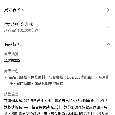
尺寸表/Size
付款與運送方式
超取滿NT$1,000免運
付款方式
商品特色
信用卡一次付款
商品編號
超商取貨付款
11338222
LINE Pay
商品特色
Apple Pay
高彈力細緻、速乾面料、親膚細緻、Delicacy機能布料、吸濕排
汗、省時快乾、運動休閒穿搭風格
悠遊付
銷售重點
Google Pay
在這個瞬息萬變的世界裡，找到屬於自己的風格至關重要。高彈力
ATM付款
速乾連帽長Tee，結合男女共版設計，讓你無論在運動或休閒的時
刻，都能感受到舒適與自由。獨特的Crystal Ball聯名系列，將時尚