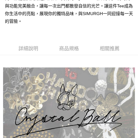
運送方式
與功能完美融合，讓每一次出門都散發自信的光芒。讓這件Tee成為
全家取貨付款
你生活中的亮點，展現你的獨特品味，與SIMURGH一同迎接每一天
每筆NT$60，滿NT$1,000(含以上)免運費
的冒險。
付款後全家取貨
每筆NT$60，滿NT$1,000(含以上)免運費
詳細說明
商品規格
相關推薦
7-11取貨付款
每筆NT$60，滿NT$1,000(含以上)免運費
付款後7-11取貨
每筆NT$60，滿NT$1,000(含以上)免運費
宅配
每筆NT$120，滿NT$1,000(含以上)免運費
離島宅配
每筆NT$120，滿NT$1,000(含以上)免運費
國家/地區配送
查看運費