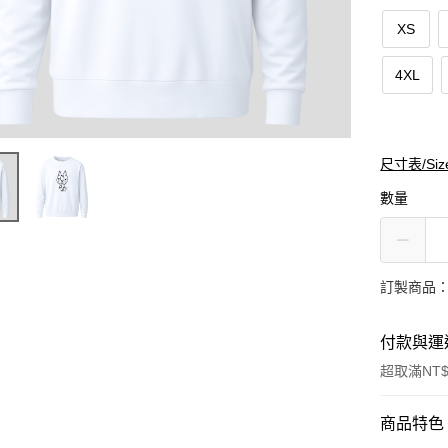
XS
4XL
尺寸表/Siz
數量
訂製商品：
付款與運
超取滿NT$
付款方式
商品特色