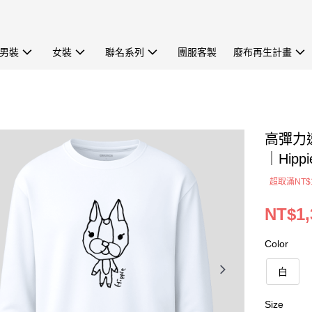
男裝
女裝
聯名系列
團服客製
廢布再生計畫
高彈力速
｜Hippi
超取滿NT$
NT$1,
Color
白
Size