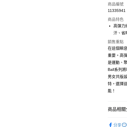
信用卡一
商品編號
11335941
超商取貨
商品特色
LINE Pay
高彈力
汗、省
Apple Pay
銷售重點
悠遊付
在這個瞬
重要。高彈
Google Pa
是運動、聚
ATM付款
Ball系
男女共版
特。選擇這
運送方式
能！
全家取貨
每筆NT$6
商品相關分
付款後全
活動企劃
每筆NT$6
分享