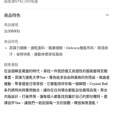
超取滿NT$1,000免運
付款方式
商品特色
信用卡一次付款
商品編號
超商取貨付款
11335931
LINE Pay
商品特色
Apple Pay
高彈力細緻、速乾面料、親膚細緻、Delicacy機能布料、吸濕排
汗、省時快乾、運動休閒穿搭風格
悠遊付
銷售重點
Google Pay
在這個瞬息萬變的時代，尋找一件既舒適又具個性的服裝變得至關
ATM付款
重要。高彈力速乾大學Tee，專為追求自由與風格的你而設，無論是
運動、聚會還是日常穿搭，它都能陪伴你每一個瞬間。Crystal Ball
運送方式
系列將時尚與實用融合，讓你在任何場合都能自信展現自我。男女
全家取貨付款
共版設計，打破界限，讓每個人都能找到屬於自己的那份獨特。選
每筆NT$60，滿NT$1,000(含以上)免運費
擇這件Tee，讓我們一起迎接每一天的挑戰，釋放無限潛能！
付款後全家取貨