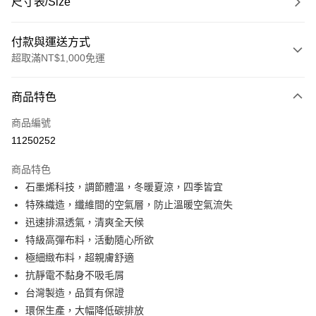
尺寸表/Size
付款與運送方式
超取滿NT$1,000免運
付款方式
商品特色
信用卡一次付款
商品編號
超商取貨付款
11250252
LINE Pay
商品特色
Apple Pay
石墨烯科技，調節體溫，冬暖夏涼，四季皆宜
特殊織造，纖維間的空氣層，防止溫暖空氣流失
悠遊付
迅速排濕透氣，清爽全天候
Google Pay
特級高彈布料，活動隨心所欲
極細緻布料，超親膚舒適
ATM付款
抗靜電不黏身不吸毛屑
台灣製造，品質有保證
運送方式
環保生產，大幅降低碳排放