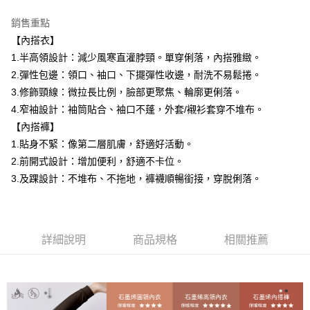
全家取貨付款
每筆NT$60，滿NT$1,000(含以上)免運費
銷售重點
【內搭衣】
付款後全家取貨
1.半高領設計：減少風寒直灌脖頸。單穿俐落，內搭雅緻。
每筆NT$60，滿NT$1,000(含以上)免運費
2.彈性包邊：領口、袖口、下擺彈性收邊，耐洗不易鬆捲。
7-11取貨付款
3.修飾頸線：微拉長比例，臉部更聚焦、輪廓更俐落。
4.窄袖設計：袖筒貼合、袖口不蓬，外套/襯衫套穿不堆布。
每筆NT$60，滿NT$1,000(含以上)免運費
【內搭褲】
付款後7-11取貨
1.貼身不緊：像第二層肌膚，舒適好活動。
每筆NT$60，滿NT$1,000(含以上)免運費
2.前開式設計：增加便利，舒適不卡位。
3.及踝設計：不堆布、不拖地，褲襪順暢銜接，穿脫俐落。
宅配
每筆NT$120，滿NT$1,000(含以上)免運費
離島宅配
詳細說明
商品規格
相關推薦
每筆NT$120，滿NT$1,000(含以上)免運費
國家/地區配送
查看運費