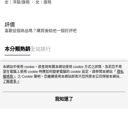
女｜洋裝/旗袍
女｜旗袍
評價
喜歡這個商品嗎？購買後給他一個好評吧
本分類熱銷
全站排行
本網站中使用 cookie，欲查詢有關本網站使用 cookie 方式之詳情，及若您不希
熱門標籤
望在電腦上使用 cookie 時應如何變更電腦的 cookie 設定，請參閱本網站「
隱私
權條款
」之 Cookie 聲明。您繼續使用本網站即表示您同意本公司得按本網站使
用條款之 Cookie 聲明使用 cookie。
了解更多 >
我知道了