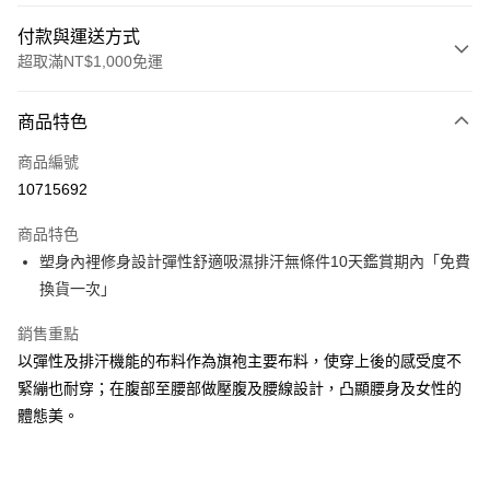
付款與運送方式
超取滿NT$1,000免運
付款方式
商品特色
信用卡一次付款
商品編號
超商取貨付款
10715692
LINE Pay
商品特色
Apple Pay
塑身內裡修身設計彈性舒適吸濕排汗無條件10天鑑賞期內「免費
換貨一次」
悠遊付
銷售重點
Google Pay
以彈性及排汗機能的布料作為旗袍主要布料，使穿上後的感受度不
ATM付款
緊繃也耐穿；在腹部至腰部做壓腹及腰線設計，凸顯腰身及女性的
體態美。
運送方式
全家取貨付款