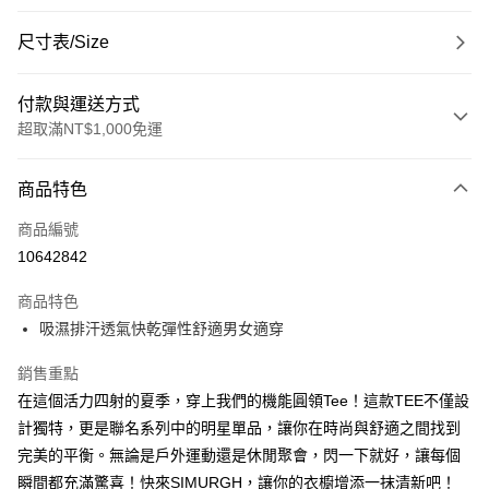
尺寸表/Size
付款與運送方式
超取滿NT$1,000免運
付款方式
商品特色
信用卡一次付款
商品編號
超商取貨付款
10642842
LINE Pay
商品特色
Apple Pay
吸濕排汗透氣快乾彈性舒適男女適穿
悠遊付
銷售重點
在這個活力四射的夏季，穿上我們的機能圓領Tee！這款TEE不僅設
Google Pay
計獨特，更是聯名系列中的明星單品，讓你在時尚與舒適之間找到
ATM付款
完美的平衡。無論是戶外運動還是休閒聚會，閃一下就好，讓每個
瞬間都充滿驚喜！快來SIMURGH，讓你的衣櫥增添一抹清新吧！