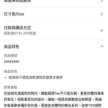
請選擇商品選項
尺寸表/Size
付款與運送方式
超取滿NT$1,000免運
付款方式
商品特色
信用卡一次付款
商品編號
超商取貨付款
10641844
LINE Pay
商品特色
Apple Pay
吸濕排汗透氣快乾彈性舒適男女適穿
悠遊付
銷售重點
在這個充滿個性的時代，機能圓領Tee不只是衣服，更是你獨特風格
Google Pay
的宣言！搭配香菜包的設計，讓每一個造型都散發出新鮮感。無論
ATM付款
你是喜歡各種形狀的我，還是追求獨特的聯名系列，這款TEE絕對