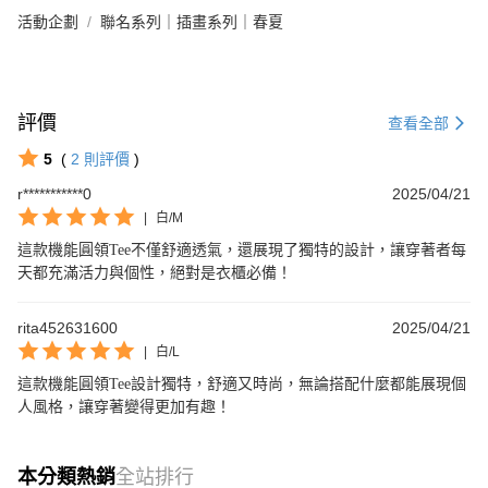
活動企劃
聯名系列｜插畫系列｜春夏
評價
查看全部
5
(
2
則評價
)
r***********0
2025/04/21
|
白/M
這款機能圓領Tee不僅舒適透氣，還展現了獨特的設計，讓穿著者每
天都充滿活力與個性，絕對是衣櫃必備！
rita452631600
2025/04/21
|
白/L
這款機能圓領Tee設計獨特，舒適又時尚，無論搭配什麼都能展現個
人風格，讓穿著變得更加有趣！
本分類熱銷
全站排行