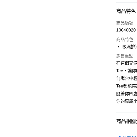
付款方式
商品特色
信用卡一
商品編號
10640020
超商取貨
商品特色
LINE Pay
吸濕排
Apple Pay
銷售重點
在這個充
悠遊付
Tee，讓
何場合中
Google Pa
Tee都能
ATM付款
隨著你四處
你的專屬小
運送方式
全家取貨
商品相關分
每筆NT$6
活動企劃