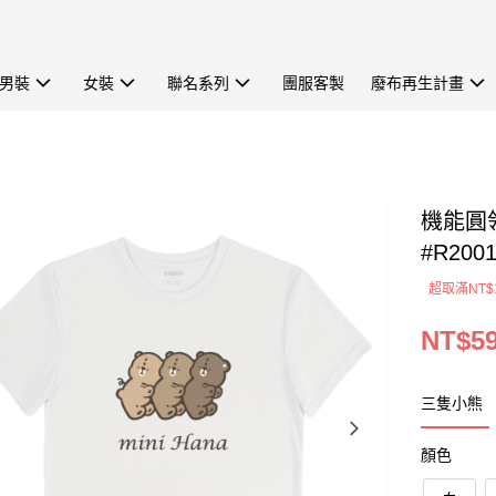
男裝
女裝
聯名系列
團服客製
廢布再生計畫
機能圓
#R200
超取滿NT$
NT$5
三隻小熊
顏色