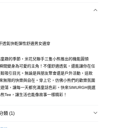
次付款
付款
汗透氣快乾彈性舒適男女適穿
滿童趣的季節，米花兒聯手三隻小熊推出的機能圓領
你瞬間變身為可愛的主角！不僅舒適透氣，還能讓你在任
輕鬆吸引目光。無論是與朋友聚會還是戶外活動，這款
y
帶來無限的快樂與自在。穿上它，仿佛小熊們的歡樂氛圍
遊蕩，讓每一天都充滿童話色彩。快來SIMURGH挑選
熊Tee，讓生活也能像故事一樣精彩！
付款
類 (1)
0，滿NT$1,000(含以上)免運費
聯名系列｜插畫系列｜春夏