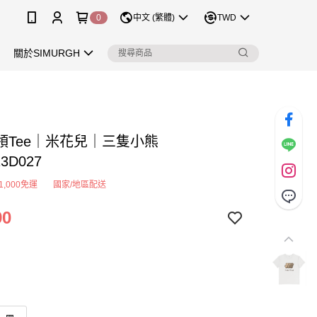
0
中文 (繁體)
TWD
關於SIMURGH
領Tee｜米花兒｜三隻小熊
13D027
1,000免運
國家/地區配送
90