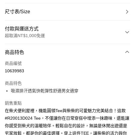
尺寸表/Size
付款與運送方式
超取滿NT$1,000免運
付款方式
商品特色
信用卡一次付款
商品編號
超商取貨付款
10639983
LINE Pay
商品特色
Apple Pay
吸濕排汗透氣快乾彈性舒適男女適穿
悠遊付
銷售重點
在柴犬便利屋裡，機能圓領Tee與柴柴的可愛魅力完美結合！這款
Google Pay
#R20013D024 Tee，不僅讓你在日常穿搭中增添一抹趣味，還能讓
ATM付款
你感受到柴犬的溫暖陪伴。輕鬆自在的設計，無論是休閒出遊還是
宅家放鬆，都是你的最佳選擇。穿上這件TEE，讓柴柴的活力與你