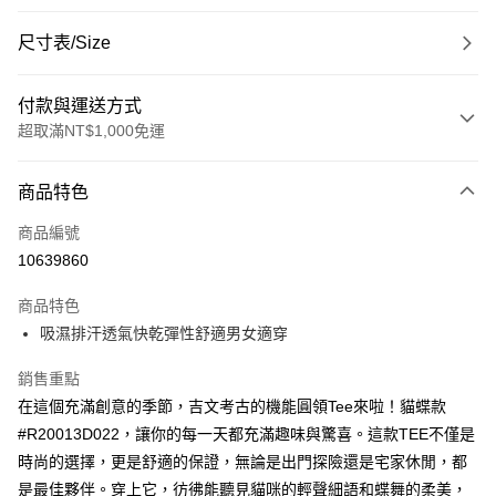
尺寸表/Size
付款與運送方式
超取滿NT$1,000免運
付款方式
商品特色
信用卡一次付款
商品編號
超商取貨付款
10639860
LINE Pay
商品特色
Apple Pay
吸濕排汗透氣快乾彈性舒適男女適穿
悠遊付
銷售重點
在這個充滿創意的季節，吉文考古的機能圓領Tee來啦！貓蝶款
Google Pay
#R20013D022，讓你的每一天都充滿趣味與驚喜。這款TEE不僅是
ATM付款
時尚的選擇，更是舒適的保證，無論是出門探險還是宅家休閒，都
是最佳夥伴。穿上它，彷彿能聽見貓咪的輕聲細語和蝶舞的柔美，