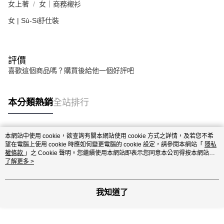
女上著
女｜商務襯衫
女 | Sù-Si舒仕裝
評價
喜歡這個商品嗎？購買後給他一個好評吧
本分類熱銷
全站排行
本網站中使用 cookie，欲查詢有關本網站使用 cookie 方式之詳情，及若您不希
熱門標籤
望在電腦上使用 cookie 時應如何變更電腦的 cookie 設定，請參閱本網站「
隱私
權條款
」之 Cookie 聲明。您繼續使用本網站即表示您同意本公司得按本網站使
用條款之 Cookie 聲明使用 cookie。
了解更多 >
我知道了