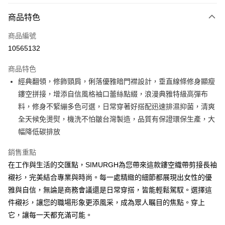
付款方式
商品特色
信用卡一次付款
商品編號
超商取貨付款
10565132
LINE Pay
商品特色
Apple Pay
經典翻領，修飾頸肩，俐落優雅暗門襟設計，垂直線條修身顯瘦
鏤空拼接，增添自信風格袖口蕾絲點綴，浪漫典雅特級高彈布
悠遊付
料，修身不緊繃多色可選，日常穿著好搭配迅速排濕抑菌，清爽
Google Pay
全天候免燙熨，機洗不怕皺台灣製造，品質有保證環保生產，大
幅降低碳排放
ATM付款
銷售重點
運送方式
在工作與生活的交匯點，SIMURGH為您帶來這款鏤空織帶剪接長袖
全家取貨付款
襯衫，完美結合專業與時尚。每一處精緻的細節都展現出女性的優
每筆NT$60，滿NT$1,000(含以上)免運費
雅與自信，無論是商務會議還是日常穿搭，皆能輕鬆駕馭。選擇這
件襯衫，讓您的職場形象更添風采，成為眾人瞩目的焦點。穿上
付款後全家取貨
它，讓每一天都充滿可能。
每筆NT$60，滿NT$1,000(含以上)免運費