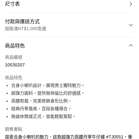
尺寸表
付款與運送方式
超取滿NT$1,000免運
付款方式
商品特色
信用卡一次付款
商品編號
超商取貨付款
10530207
LINE Pay
商品特色
Apple Pay
合身小喇叭設計，展現男士獨特魅力。
超彈力面料，提供無與倫比的舒適感。
悠遊付
高腰剪裁，完美修飾身形比例。
Google Pay
經典丹寧風格，百搭各種場合。
無論休閒或正式，皆能輕鬆駕馭。
ATM付款
銷售重點
運送方式
探索合身小喇叭的魅力，這款超彈力高腰丹寧牛仔褲 #TJ0551，專