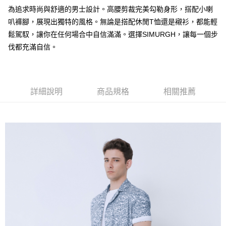
全家取貨付款
為追求時尚與舒適的男士設計。高腰剪裁完美勾勒身形，搭配小喇
每筆NT$60，滿NT$1,000(含以上)免運費
叭褲腳，展現出獨特的風格。無論是搭配休閒T恤還是襯衫，都能輕
鬆駕馭，讓你在任何場合中自信滿滿。選擇SIMURGH，讓每一個步
付款後全家取貨
伐都充滿自信。
每筆NT$60，滿NT$1,000(含以上)免運費
7-11取貨付款
每筆NT$60，滿NT$1,000(含以上)免運費
詳細說明
商品規格
相關推薦
付款後7-11取貨
每筆NT$60，滿NT$1,000(含以上)免運費
宅配
每筆NT$120，滿NT$1,000(含以上)免運費
離島宅配
每筆NT$120，滿NT$1,000(含以上)免運費
國家/地區配送
查看運費