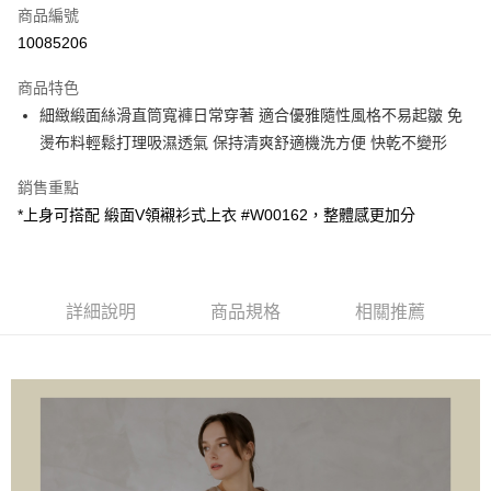
商品編號
超商取貨付款
10085206
LINE Pay
商品特色
Apple Pay
細緻緞面絲滑直筒寬褲日常穿著 適合優雅隨性風格不易起皺 免
燙布料輕鬆打理吸濕透氣 保持清爽舒適機洗方便 快乾不變形
悠遊付
銷售重點
Google Pay
*上身可搭配 緞面V領襯衫式上衣 #W00162，整體感更加分
ATM付款
運送方式
詳細說明
商品規格
相關推薦
全家取貨付款
每筆NT$60，滿NT$1,000(含以上)免運費
付款後全家取貨
每筆NT$60，滿NT$1,000(含以上)免運費
7-11取貨付款