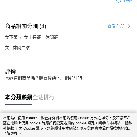
客服
商品相關分類 (4)
查看全部
女下著
女｜長褲｜休閒褲
女 | 休閒居家
評價
喜歡這個商品嗎？購買後給他一個好評吧
本分類熱銷
全站排行
本網站中使用 cookie，欲查詢有關本網站使用 cookie 方式之詳情，及若您不希
熱門標籤
望在電腦上使用 cookie 時應如何變更電腦的 cookie 設定，請參閱本網站「
隱私
權條款
」之 Cookie 聲明。您繼續使用本網站即表示您同意本公司得按本網站使
用條款之 Cookie 聲明使用 cookie。
了解更多 >